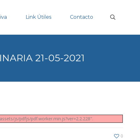
iva
Link Útiles
Contacto
NARIA 21-05-2021
ssets/js/pdfjs/pdf.worker.min.js?ver=2.2.228".
0