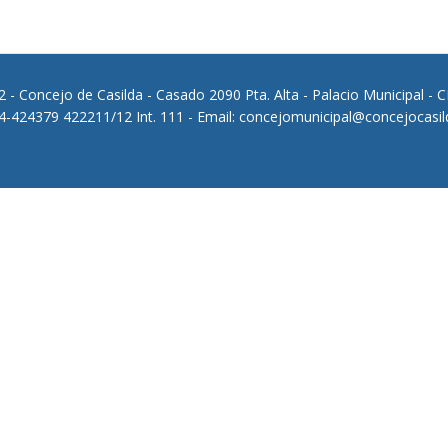
 - Concejo de Casilda - Casado 2090 Pta. Alta - Palacio Municipal - 
64-424379 422211/12 Int. 111 - Email: concejomunicipal@concejocasil