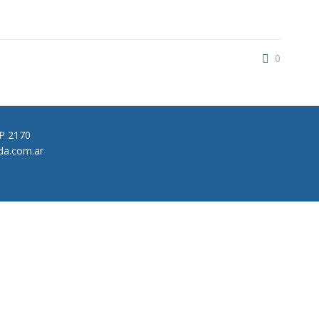
0
CP 2170
da.com.ar