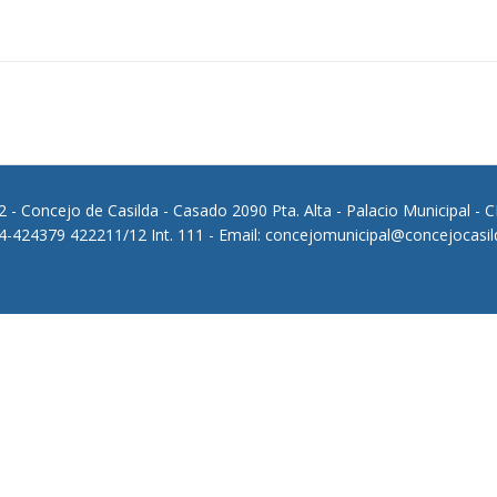
 - Concejo de Casilda - Casado 2090 Pta. Alta - Palacio Municipal - 
64-424379 422211/12 Int. 111 - Email: concejomunicipal@concejocasil