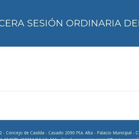
CERA SESIÓN ORDINARIA DEL
 - Concejo de Casilda - Casado 2090 Pta. Alta - Palacio Municipal - 