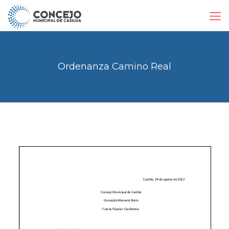
Ordenanza Camino Real