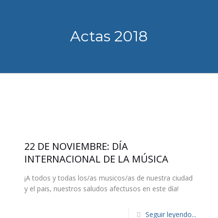
Actas 2018
22 DE NOVIEMBRE: DÍA
INTERNACIONAL DE LA MÚSICA
¡A todos y todas los/as musicos/as de nuestra ciudad
y el pais, nuestros saludos afectusos en este día!
Seguir leyendo...