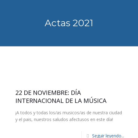
Actas 2021
22 DE NOVIEMBRE: DÍA
INTERNACIONAL DE LA MÚSICA
¡A todos y todas los/as musicos/as de nuestra ciudad
y el pais, nuestros saludos afectusos en este día!
Seguir leyendo...